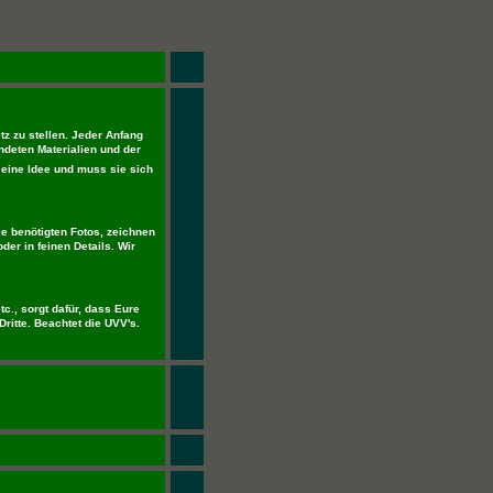
tz zu stellen. Jeder Anfang
ndeten Materialien und der
eine Idee und muss sie sich
e benötigten Fotos, zeichnen
der in feinen Details. Wir
tc., sorgt dafür, dass Eure
Dritte. Beachtet die UVV's.