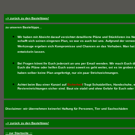
--> zurück zu den Basteltipps!
zu unseren Basteltipps...
Wir haben mit Absicht darauf verzichtet detaillierte Pläne und Stücklisten ins Ne
schafft sich seinen eingenen Plan, so war es auch bei uns. Aufgrund der verwe
Werkzeuge ergeben sich Kompromisse und Chancen an das Vorhaben. Man hat 
entwickeln lassen.
Bei Fragen könnt Ihr Euch jederzeit an uns per Email wenden. Wir mach Euch di
Euch die Pläne oder helfen Euch sonst soweit es geht weiter, sei es im groben o
haben selber keine Plan angefertigt, nur ein paar Strichzeichnungen.
Achtet beim Bau einer Kanzel auf
Sicherheit
! Tragt Schutzbrillen, Handschuhe, e
Reviereinrichtungen sicher sind. Baut sie stabil und ohne Gefahr für Euch oder 
Disclaimer:
wir übernehmen keinerlei Haftung für Personen, Tier und Sachschäden
--> zurück zu den Basteltipps!
::: zur Startseite :::