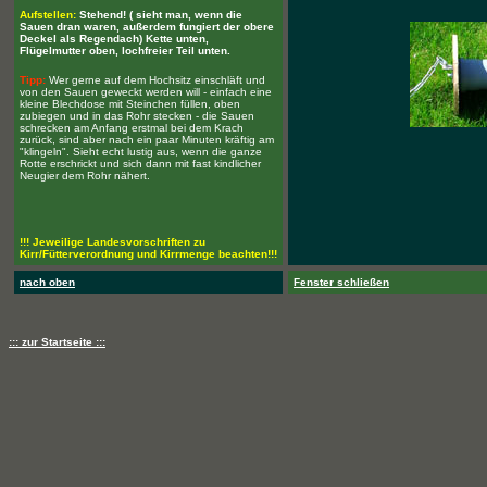
Aufstellen:
Stehend! ( sieht man, wenn die
Sauen dran waren, außerdem fungiert der obere
Deckel als Regendach) Kette unten,
Flügelmutter oben, lochfreier Teil unten.
Tipp:
Wer gerne auf dem Hochsitz einschläft und
von den Sauen geweckt werden will - einfach eine
kleine Blechdose mit Steinchen füllen, oben
zubiegen und in das Rohr stecken - die Sauen
schrecken am Anfang erstmal bei dem Krach
zurück, sind aber nach ein paar Minuten kräftig am
"klingeln". Sieht echt lustig aus, wenn die ganze
Rotte erschrickt und sich dann mit fast kindlicher
Neugier dem Rohr nähert.
!!! Jeweilige Landesvorschriften zu
Kirr/Fütterverordnung und Kirrmenge beachten!!!
nach oben
Fenster schließen
::: zur Startseite :::