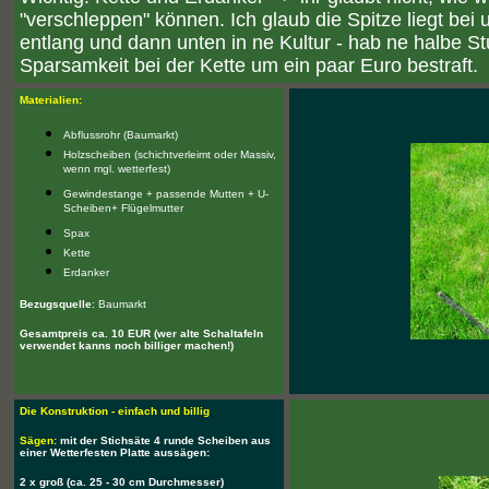
"verschleppen" können. Ich glaub die Spitze liegt bei
entlang und dann unten in ne Kultur - hab ne halbe St
Sparsamkeit bei der Kette um ein paar Euro bestraft.
Materialien:
Abflussrohr (Baumarkt)
Holzscheiben (schichtverleimt oder Massiv,
wenn mgl. wetterfest)
Gewindestange + passende Mutten + U-
Scheiben+ Flügelmutter
Spax
Kette
Erdanker
Bezugsquelle
: Baumarkt
Gesamtpreis ca. 10 EUR (wer alte Schaltafeln
verwendet kanns noch billiger machen!)
Die Konstruktion - einfach und billig
Sägen:
mit der Stichsäte 4 runde Scheiben aus
einer Wetterfesten Platte aussägen:
2 x groß (ca. 25 - 30 cm Durchmesser)