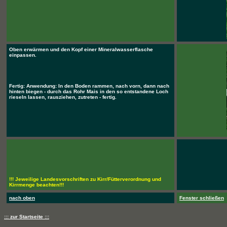
Oben erwärmen und den Kopf einer Mineralwasserflasche
einpassen.
Fertig: Anwendung: In den Boden rammen, nach vorn, dann nach
hinten biegen - durch das Rohr Mais in den so entstandene Loch
rieseln lassen, rausziehen, zutreten - fertig.
!!! Jeweilige Landesvorschriften zu Kirr/Fütterverordnung und
Kirrmenge beachten!!!
nach oben
Fenster schließen
::: zur Startseite :::