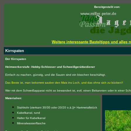
Bereitgestellt von:
Weitere interessante Basteltipps und alles
Kirrspaten
Der Kirrspaten
Heimwerkerstufe: Hobby-Schlosser und Schweißgerätbediener
Einfach zu machen, günstig, und die Sauen sind ein bisschen beschäftigt.
Das Beste ist, man bekommt sauber den Mais ins Loch, und das ohne sich zu bücken!!
Wer mit dem Schweißapparat nicht so bewandert ist, evtl. einen Bekannten oder in einer Sch
Materialien:
Stahlrohr (vierkant 30/30 oder 20/20 o.ä.))+ Hartmetallstück
Kabelkanal, rund
Halter für Kabelkanal
Mineralwasserflasche