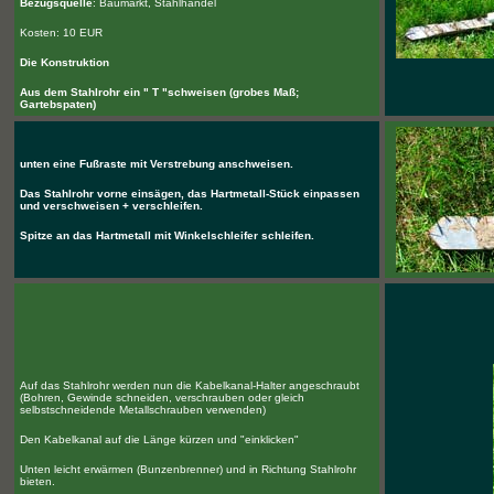
Bezugsquelle
: Baumarkt, Stahlhandel
Kosten: 10 EUR
Die Konstruktion
Aus dem Stahlrohr
ein " T "schweisen (grobes Maß;
Gartebspaten)
unten eine Fußraste mit Verstrebung anschweisen.
Das Stahlrohr vorne einsägen, das Hartmetall-Stück einpassen
und verschweisen + verschleifen.
Spitze an das Hartmetall mit Winkelschleifer schleifen.
Auf das Stahlrohr werden nun die Kabelkanal-Halter angeschraubt
(Bohren, Gewinde schneiden, verschrauben oder gleich
selbstschneidende Metallschrauben verwenden)
Den Kabelkanal auf die Länge kürzen und "einklicken"
Unten leicht erwärmen (Bunzenbrenner) und in Richtung Stahlrohr
bieten.