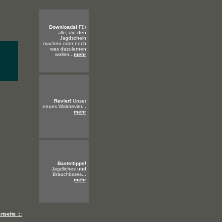
Downloads!
Für
alle, die den
Jagdschein
machen oder noch
was dazulernen
wollen...
mehr
Revier!
Unser
neues Waldrevier..
.
mehr
Basteltipps!
Jagdliches und
Brauchbares
...
mehr
rtseite :::