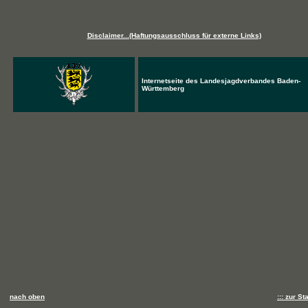
Disclaimer...(Haftungsausschluss für externe Links)
Internetseite des Landesjagdverbandes Baden-
Württemberg
nach oben
::: zur Sta